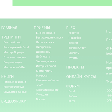
ГЛАВНАЯ
ПРИЕМЫ
PLEX
Пол
Бизнес-анализ
Коротко
ТРЕНИНГИ
Выпадающие списки
Подробно
Пол
Быстрый старт
Даты и время
Версии
Диаграммы
Расширенный Excel
Вопрос-Ответ
© Н
Диапазоны
Мастер Формул
Скачать
inf
Дубликаты
Прогнозирование
Купить
Защита данных
Исп
Визуализация
Интернет, email
ПРОЕКТЫ
Макросы на VBA
пря
Книги, листы
и н
Макросы
КНИГИ
ОНЛАЙН-КУРСЫ
Сводные таблицы
Тех
Готовые решения
Текст
ФОРУМ
Мастер Формул
Форматирование
ООО
Excel
Скульптор данных
Функции
ИНН
Работа
Всякое
ВИДЕОУРОКИ
ОГР
PLEX