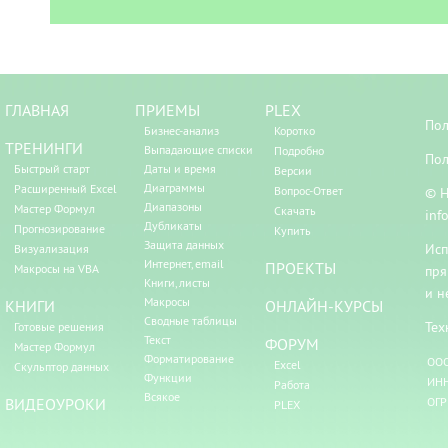
ГЛАВНАЯ
ПРИЕМЫ
PLEX
Пол
Бизнес-анализ
Коротко
ТРЕНИНГИ
Выпадающие списки
Подробно
Пол
Быстрый старт
Даты и время
Версии
Диаграммы
Расширенный Excel
Вопрос-Ответ
© Н
Диапазоны
Мастер Формул
Скачать
inf
Дубликаты
Прогнозирование
Купить
Защита данных
Исп
Визуализация
Интернет, email
ПРОЕКТЫ
Макросы на VBA
пря
Книги, листы
и н
Макросы
КНИГИ
ОНЛАЙН-КУРСЫ
Сводные таблицы
Тех
Готовые решения
Текст
ФОРУМ
Мастер Формул
Форматирование
ООО
Excel
Скульптор данных
Функции
ИНН
Работа
Всякое
ВИДЕОУРОКИ
ОГР
PLEX