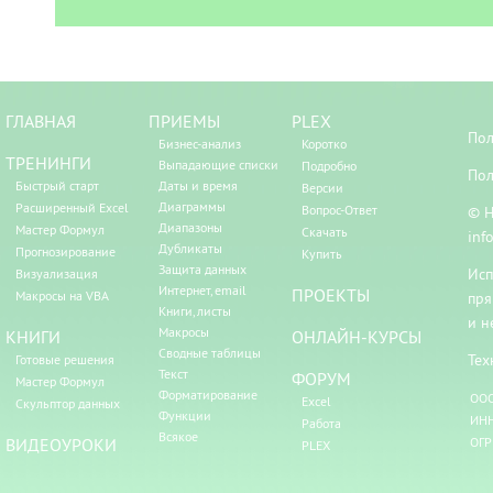
ГЛАВНАЯ
ПРИЕМЫ
PLEX
Пол
Бизнес-анализ
Коротко
ТРЕНИНГИ
Выпадающие списки
Подробно
Пол
Быстрый старт
Даты и время
Версии
Диаграммы
Расширенный Excel
Вопрос-Ответ
© Н
Диапазоны
Мастер Формул
Скачать
inf
Дубликаты
Прогнозирование
Купить
Защита данных
Исп
Визуализация
Интернет, email
ПРОЕКТЫ
Макросы на VBA
пря
Книги, листы
и н
Макросы
КНИГИ
ОНЛАЙН-КУРСЫ
Сводные таблицы
Тех
Готовые решения
Текст
ФОРУМ
Мастер Формул
Форматирование
ООО
Excel
Скульптор данных
Функции
ИНН
Работа
Всякое
ВИДЕОУРОКИ
ОГР
PLEX