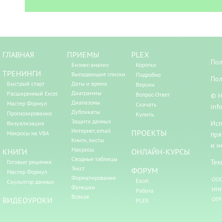
ГЛАВНАЯ
ПРИЕМЫ
PLEX
Пол
Бизнес-анализ
Коротко
ТРЕНИНГИ
Выпадающие списки
Подробно
Пол
Быстрый старт
Даты и время
Версии
Диаграммы
Расширенный Excel
Вопрос-Ответ
© Н
Диапазоны
Мастер Формул
Скачать
inf
Дубликаты
Прогнозирование
Купить
Защита данных
Исп
Визуализация
Интернет, email
ПРОЕКТЫ
Макросы на VBA
пря
Книги, листы
и н
Макросы
КНИГИ
ОНЛАЙН-КУРСЫ
Сводные таблицы
Тех
Готовые решения
Текст
ФОРУМ
Мастер Формул
Форматирование
ООО
Excel
Скульптор данных
Функции
ИНН
Работа
Всякое
ВИДЕОУРОКИ
ОГР
PLEX