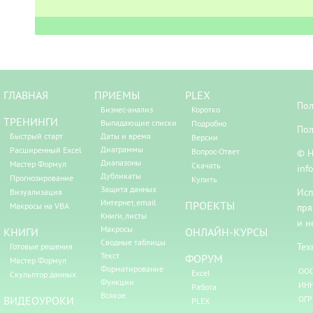
ГЛАВНАЯ
ПРИЕМЫ
PLEX
Пол
Бизнес-анализ
Коротко
ТРЕНИНГИ
Выпадающие списки
Подробно
Пол
Быстрый старт
Даты и время
Версии
Диаграммы
Расширенный Excel
Вопрос-Ответ
© Н
Диапазоны
Мастер Формул
Скачать
inf
Дубликаты
Прогнозирование
Купить
Защита данных
Исп
Визуализация
Интернет, email
ПРОЕКТЫ
Макросы на VBA
пря
Книги, листы
и н
Макросы
КНИГИ
ОНЛАЙН-КУРСЫ
Сводные таблицы
Тех
Готовые решения
Текст
ФОРУМ
Мастер Формул
Форматирование
ООО
Excel
Скульптор данных
Функции
ИНН
Работа
Всякое
ВИДЕОУРОКИ
ОГР
PLEX