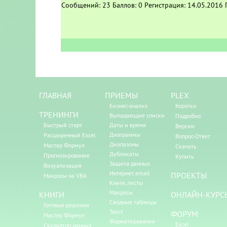
Сообщений:
23
Баллов:
0
Регистрация:
14.05.2016
ГЛАВНАЯ
ПРИЕМЫ
PLEX
Бизнес-анализ
Коротко
ТРЕНИНГИ
Выпадающие списки
Подробно
Быстрый старт
Даты и время
Версии
Диаграммы
Расширенный Excel
Вопрос-Ответ
Диапазоны
Мастер Формул
Скачать
Дубликаты
Прогнозирование
Купить
Защита данных
Визуализация
Интернет, email
ПРОЕКТЫ
Макросы на VBA
Книги, листы
Макросы
КНИГИ
ОНЛАЙН-КУРС
Сводные таблицы
Готовые решения
Текст
ФОРУМ
Мастер Формул
Форматирование
Excel
Скульптор данных