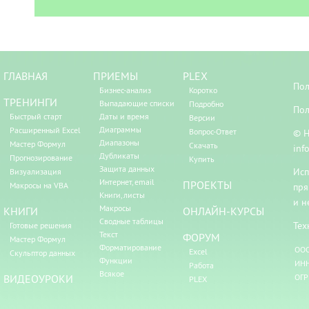
ГЛАВНАЯ
ПРИЕМЫ
PLEX
Пол
Бизнес-анализ
Коротко
ТРЕНИНГИ
Выпадающие списки
Подробно
Пол
Быстрый старт
Даты и время
Версии
Диаграммы
Расширенный Excel
Вопрос-Ответ
© Н
Диапазоны
Мастер Формул
Скачать
inf
Дубликаты
Прогнозирование
Купить
Защита данных
Исп
Визуализация
Интернет, email
ПРОЕКТЫ
Макросы на VBA
пря
Книги, листы
и н
Макросы
КНИГИ
ОНЛАЙН-КУРСЫ
Сводные таблицы
Тех
Готовые решения
Текст
ФОРУМ
Мастер Формул
Форматирование
ООО
Excel
Скульптор данных
Функции
ИНН
Работа
Всякое
ВИДЕОУРОКИ
ОГР
PLEX