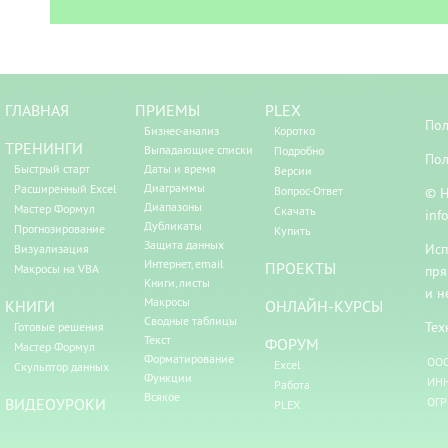
ГЛАВНАЯ
ПРИЕМЫ
PLEX
Пол
Бизнес-анализ
Коротко
ТРЕНИНГИ
Выпадающие списки
Подробно
Пол
Быстрый старт
Даты и время
Версии
Диаграммы
Расширенный Excel
Вопрос-Ответ
© Н
Диапазоны
Мастер Формул
Скачать
inf
Дубликаты
Прогнозирование
Купить
Защита данных
Исп
Визуализация
Интернет, email
ПРОЕКТЫ
Макросы на VBA
пря
Книги, листы
и н
Макросы
КНИГИ
ОНЛАЙН-КУРСЫ
Сводные таблицы
Тех
Готовые решения
Текст
ФОРУМ
Мастер Формул
Форматирование
ООО
Excel
Скульптор данных
Функции
ИНН
Работа
Всякое
ВИДЕОУРОКИ
ОГР
PLEX