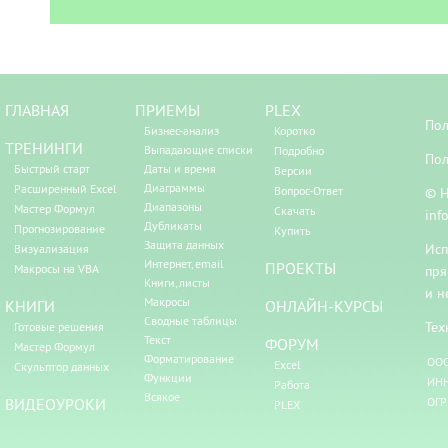
ГЛАВНАЯ
ПРИЕМЫ
PLEX
Пол
Бизнес-анализ
Коротко
ТРЕНИНГИ
Выпадающие списки
Подробно
Пол
Быстрый старт
Даты и время
Версии
Диаграммы
Расширенный Excel
Вопрос-Ответ
© Н
Диапазоны
Мастер Формул
Скачать
inf
Дубликаты
Прогнозирование
Купить
Защита данных
Исп
Визуализация
Интернет, email
ПРОЕКТЫ
Макросы на VBA
пря
Книги, листы
и н
Макросы
КНИГИ
ОНЛАЙН-КУРСЫ
Сводные таблицы
Тех
Готовые решения
Текст
ФОРУМ
Мастер Формул
Форматирование
ООО
Excel
Скульптор данных
Функции
ИНН
Работа
Всякое
ВИДЕОУРОКИ
ОГР
PLEX