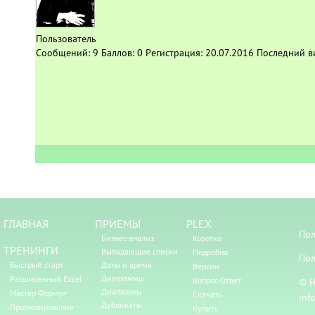
Пользователь
Сообщений:
9
Баллов:
0
Регистрация:
20.07.2016
Последний в
ГЛАВНАЯ
ПРИЕМЫ
PLEX
Пол
Бизнес-анализ
Коротко
ТРЕНИНГИ
Выпадающие списки
Подробно
Пол
Быстрый старт
Даты и время
Версии
Диаграммы
Расширенный Excel
Вопрос-Ответ
© Н
Диапазоны
Мастер Формул
Скачать
inf
Дубликаты
Прогнозирование
Купить