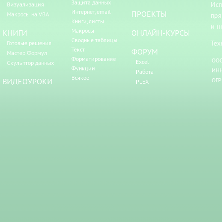
Защита данных
Исп
Визуализация
Интернет, email
ПРОЕКТЫ
Макросы на VBA
пря
Книги, листы
и н
Макросы
КНИГИ
ОНЛАЙН-КУРСЫ
Сводные таблицы
Тех
Готовые решения
Текст
ФОРУМ
Мастер Формул
Форматирование
ООО
Excel
Скульптор данных
Функции
ИНН
Работа
Всякое
ВИДЕОУРОКИ
ОГР
PLEX