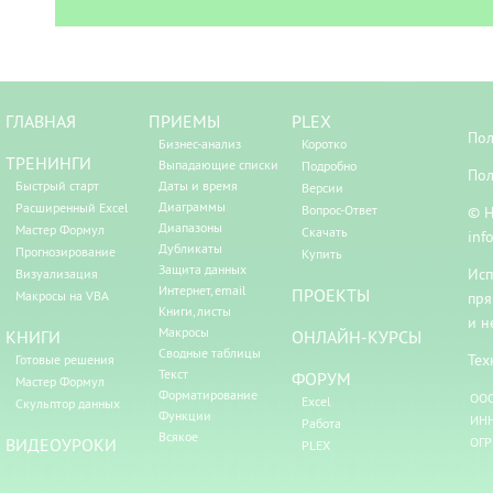
ГЛАВНАЯ
ПРИЕМЫ
PLEX
Пол
Бизнес-анализ
Коротко
ТРЕНИНГИ
Выпадающие списки
Подробно
Пол
Быстрый старт
Даты и время
Версии
Диаграммы
Расширенный Excel
Вопрос-Ответ
© Н
Диапазоны
Мастер Формул
Скачать
inf
Дубликаты
Прогнозирование
Купить
Защита данных
Исп
Визуализация
Интернет, email
ПРОЕКТЫ
Макросы на VBA
пря
Книги, листы
и н
Макросы
КНИГИ
ОНЛАЙН-КУРСЫ
Сводные таблицы
Тех
Готовые решения
Текст
ФОРУМ
Мастер Формул
Форматирование
ООО
Excel
Скульптор данных
Функции
ИНН
Работа
Всякое
ВИДЕОУРОКИ
ОГР
PLEX