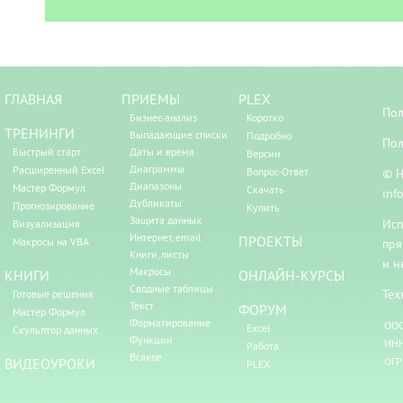
ГЛАВНАЯ
ПРИЕМЫ
PLEX
Пол
Бизнес-анализ
Коротко
ТРЕНИНГИ
Выпадающие списки
Подробно
Пол
Быстрый старт
Даты и время
Версии
Диаграммы
Расширенный Excel
Вопрос-Ответ
© Н
Диапазоны
Мастер Формул
Скачать
inf
Дубликаты
Прогнозирование
Купить
Защита данных
Исп
Визуализация
Интернет, email
ПРОЕКТЫ
Макросы на VBA
пря
Книги, листы
и н
Макросы
КНИГИ
ОНЛАЙН-КУРСЫ
Сводные таблицы
Тех
Готовые решения
Текст
ФОРУМ
Мастер Формул
Форматирование
ООО
Excel
Скульптор данных
Функции
ИНН
Работа
Всякое
ВИДЕОУРОКИ
ОГР
PLEX