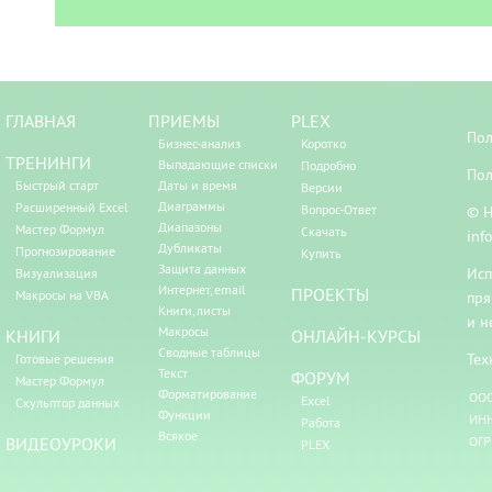
ГЛАВНАЯ
ПРИЕМЫ
PLEX
Пол
Бизнес-анализ
Коротко
ТРЕНИНГИ
Выпадающие списки
Подробно
Пол
Быстрый старт
Даты и время
Версии
Диаграммы
Расширенный Excel
Вопрос-Ответ
© Н
Диапазоны
Мастер Формул
Скачать
inf
Дубликаты
Прогнозирование
Купить
Защита данных
Исп
Визуализация
Интернет, email
ПРОЕКТЫ
Макросы на VBA
пря
Книги, листы
и н
Макросы
КНИГИ
ОНЛАЙН-КУРСЫ
Сводные таблицы
Тех
Готовые решения
Текст
ФОРУМ
Мастер Формул
Форматирование
ООО
Excel
Скульптор данных
Функции
ИНН
Работа
Всякое
ВИДЕОУРОКИ
ОГР
PLEX