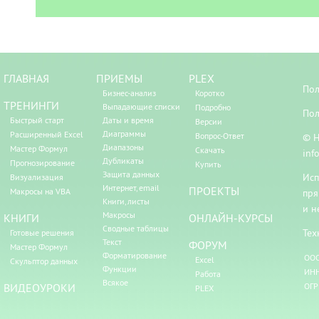
ГЛАВНАЯ
ПРИЕМЫ
PLEX
Пол
Бизнес-анализ
Коротко
ТРЕНИНГИ
Выпадающие списки
Подробно
Пол
Быстрый старт
Даты и время
Версии
Диаграммы
Расширенный Excel
Вопрос-Ответ
© Н
Диапазоны
Мастер Формул
Скачать
inf
Дубликаты
Прогнозирование
Купить
Защита данных
Исп
Визуализация
Интернет, email
ПРОЕКТЫ
Макросы на VBA
пря
Книги, листы
и н
Макросы
КНИГИ
ОНЛАЙН-КУРСЫ
Сводные таблицы
Тех
Готовые решения
Текст
ФОРУМ
Мастер Формул
Форматирование
ООО
Excel
Скульптор данных
Функции
ИНН
Работа
Всякое
ВИДЕОУРОКИ
ОГР
PLEX