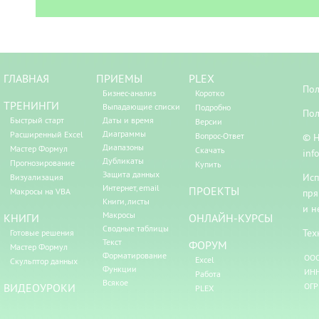
ГЛАВНАЯ
ПРИЕМЫ
PLEX
Пол
Бизнес-анализ
Коротко
ТРЕНИНГИ
Выпадающие списки
Подробно
Пол
Быстрый старт
Даты и время
Версии
Диаграммы
Расширенный Excel
Вопрос-Ответ
© Н
Диапазоны
Мастер Формул
Скачать
inf
Дубликаты
Прогнозирование
Купить
Защита данных
Исп
Визуализация
Интернет, email
ПРОЕКТЫ
Макросы на VBA
пря
Книги, листы
и н
Макросы
КНИГИ
ОНЛАЙН-КУРСЫ
Сводные таблицы
Тех
Готовые решения
Текст
ФОРУМ
Мастер Формул
Форматирование
ООО
Excel
Скульптор данных
Функции
ИНН
Работа
Всякое
ВИДЕОУРОКИ
ОГР
PLEX