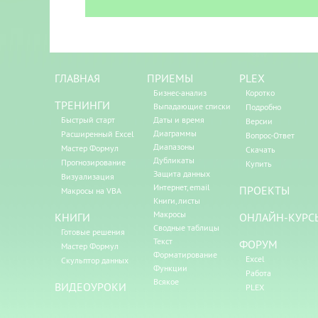
ГЛАВНАЯ
ПРИЕМЫ
PLEX
Бизнес-анализ
Коротко
ТРЕНИНГИ
Выпадающие списки
Подробно
Быстрый старт
Даты и время
Версии
Диаграммы
Расширенный Excel
Вопрос-Ответ
Диапазоны
Мастер Формул
Скачать
Дубликаты
Прогнозирование
Купить
Защита данных
Визуализация
Интернет, email
ПРОЕКТЫ
Макросы на VBA
Книги, листы
Макросы
КНИГИ
ОНЛАЙН-КУРС
Сводные таблицы
Готовые решения
Текст
ФОРУМ
Мастер Формул
Форматирование
Excel
Скульптор данных
Функции
Работа
Всякое
ВИДЕОУРОКИ
PLEX