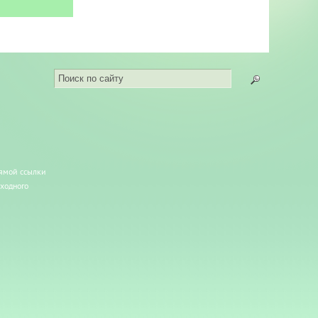
рямой ссылки
сходного