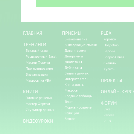
ГЛАВНАЯ
ПРИЕМЫ
PLEX
Бизнес-анализ
Коротко
ТРЕНИНГИ
Выпадающие списки
Подробно
Быстрый старт
Даты и время
Версии
Диаграммы
Расширенный Excel
Вопрос-Ответ
Диапазоны
Мастер Формул
Скачать
Дубликаты
Прогнозирование
Купить
Защита данных
Визуализация
Интернет, email
ПРОЕКТЫ
Макросы на VBA
Книги, листы
Макросы
КНИГИ
ОНЛАЙН-КУРС
Сводные таблицы
Готовые решения
Текст
ФОРУМ
Мастер Формул
Форматирование
Excel
Скульптор данных
Функции
Работа
Всякое
ВИДЕОУРОКИ
PLEX