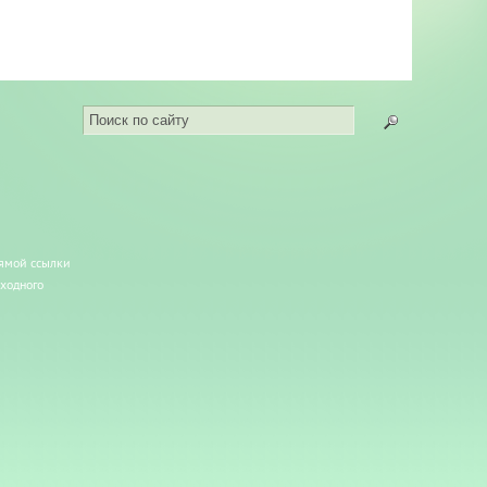
рямой ссылки
сходного