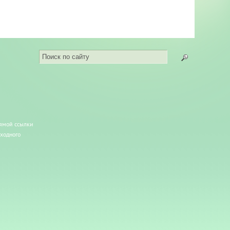
рямой ссылки
сходного