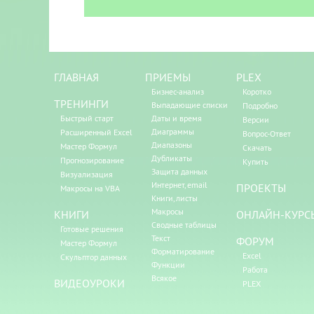
ГЛАВНАЯ
ПРИЕМЫ
PLEX
Бизнес-анализ
Коротко
ТРЕНИНГИ
Выпадающие списки
Подробно
Быстрый старт
Даты и время
Версии
Диаграммы
Расширенный Excel
Вопрос-Ответ
Диапазоны
Мастер Формул
Скачать
Дубликаты
Прогнозирование
Купить
Защита данных
Визуализация
Интернет, email
ПРОЕКТЫ
Макросы на VBA
Книги, листы
Макросы
КНИГИ
ОНЛАЙН-КУРС
Сводные таблицы
Готовые решения
Текст
ФОРУМ
Мастер Формул
Форматирование
Excel
Скульптор данных
Функции
Работа
Всякое
ВИДЕОУРОКИ
PLEX