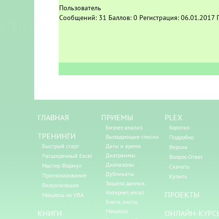
Пользователь
Сообщений:
31
Баллов:
0
Регистрация:
06.01.2017
ГЛАВНАЯ
ПРИЕМЫ
PLEX
Бизнес-анализ
Коротко
ТРЕНИНГИ
Выпадающие списки
Подробно
Быстрый старт
Даты и время
Версии
Диаграммы
Расширенный Excel
Вопрос-Ответ
Диапазоны
Мастер Формул
Скачать
Дубликаты
Прогнозирование
Купить
Защита данных
Визуализация
Интернет, email
ПРОЕКТЫ
Макросы на VBA
Книги, листы
Макросы
КНИГИ
ОНЛАЙН-КУРС