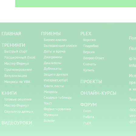
ГЛАВНАЯ
ПРИЕМЫ
PLEX
Пол
Бизнес-анализ
Коротко
ТРЕНИНГИ
Выпадающие списки
Подробно
Пол
Быстрый старт
Даты и время
Версии
Диаграммы
Расширенный Excel
Вопрос-Ответ
© Н
Диапазоны
Мастер Формул
Скачать
inf
Дубликаты
Прогнозирование
Купить
Защита данных
Исп
Визуализация
Интернет, email
ПРОЕКТЫ
Макросы на VBA
пря
Книги, листы
и н
Макросы
КНИГИ
ОНЛАЙН-КУРСЫ
Сводные таблицы
Тех
Готовые решения
Текст
ФОРУМ
Мастер Формул
Форматирование
ООО
Excel
Скульптор данных
Функции
ИНН
Работа
Всякое
ВИДЕОУРОКИ
ОГР
PLEX