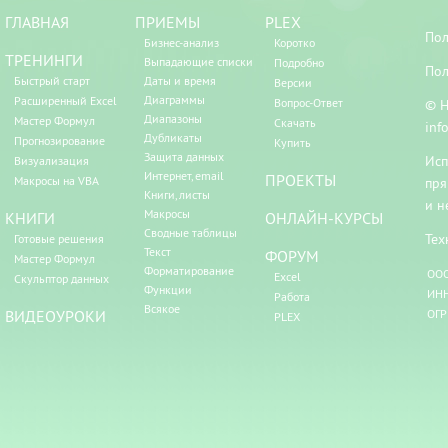
ГЛАВНАЯ
ПРИЕМЫ
PLEX
Пол
Бизнес-анализ
Коротко
ТРЕНИНГИ
Выпадающие списки
Подробно
Пол
Быстрый старт
Даты и время
Версии
Диаграммы
Расширенный Excel
Вопрос-Ответ
© Н
Диапазоны
Мастер Формул
Скачать
inf
Дубликаты
Прогнозирование
Купить
Защита данных
Исп
Визуализация
Интернет, email
ПРОЕКТЫ
Макросы на VBA
пря
Книги, листы
и н
Макросы
КНИГИ
ОНЛАЙН-КУРСЫ
Сводные таблицы
Тех
Готовые решения
Текст
ФОРУМ
Мастер Формул
Форматирование
ООО
Excel
Скульптор данных
Функции
ИНН
Работа
Всякое
ВИДЕОУРОКИ
ОГР
PLEX