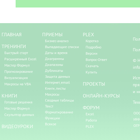
ГЛАВНАЯ
ПРИЕМЫ
PLEX
Пол
Бизнес-анализ
Коротко
ТРЕНИНГИ
Выпадающие списки
Подробно
Пол
Быстрый старт
Даты и время
Версии
Диаграммы
Расширенный Excel
Вопрос-Ответ
© Н
Диапазоны
Мастер Формул
Скачать
inf
Дубликаты
Прогнозирование
Купить
Защита данных
Исп
Визуализация
Интернет, email
ПРОЕКТЫ
Макросы на VBA
пря
Книги, листы
и н
Макросы
КНИГИ
ОНЛАЙН-КУРСЫ
Сводные таблицы
Тех
Готовые решения
Текст
ФОРУМ
Мастер Формул
Форматирование
ООО
Excel
Скульптор данных
Функции
ИНН
Работа
Всякое
ВИДЕОУРОКИ
ОГР
PLEX