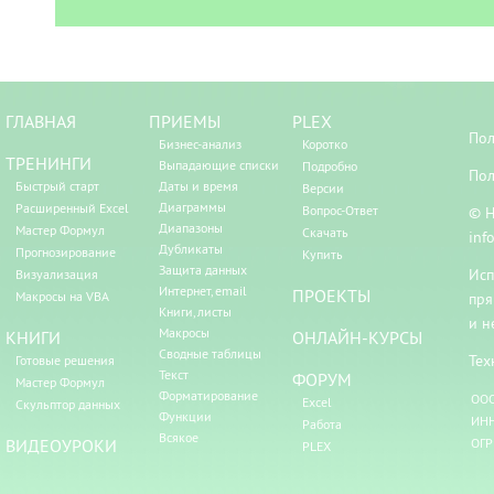
ГЛАВНАЯ
ПРИЕМЫ
PLEX
Пол
Бизнес-анализ
Коротко
ТРЕНИНГИ
Выпадающие списки
Подробно
Пол
Быстрый старт
Даты и время
Версии
Диаграммы
Расширенный Excel
Вопрос-Ответ
© Н
Диапазоны
Мастер Формул
Скачать
inf
Дубликаты
Прогнозирование
Купить
Защита данных
Исп
Визуализация
Интернет, email
ПРОЕКТЫ
Макросы на VBA
пря
Книги, листы
и н
Макросы
КНИГИ
ОНЛАЙН-КУРСЫ
Сводные таблицы
Тех
Готовые решения
Текст
ФОРУМ
Мастер Формул
Форматирование
ООО
Excel
Скульптор данных
Функции
ИНН
Работа
Всякое
ВИДЕОУРОКИ
ОГР
PLEX