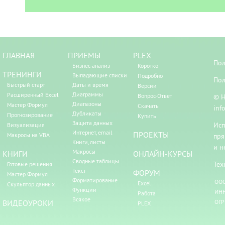
ГЛАВНАЯ
ПРИЕМЫ
PLEX
Пол
Бизнес-анализ
Коротко
ТРЕНИНГИ
Выпадающие списки
Подробно
Пол
Быстрый старт
Даты и время
Версии
Диаграммы
Расширенный Excel
Вопрос-Ответ
© Н
Диапазоны
Мастер Формул
Скачать
inf
Дубликаты
Прогнозирование
Купить
Защита данных
Исп
Визуализация
Интернет, email
ПРОЕКТЫ
Макросы на VBA
пря
Книги, листы
и н
Макросы
КНИГИ
ОНЛАЙН-КУРСЫ
Сводные таблицы
Тех
Готовые решения
Текст
ФОРУМ
Мастер Формул
Форматирование
ООО
Excel
Скульптор данных
Функции
ИНН
Работа
Всякое
ВИДЕОУРОКИ
ОГР
PLEX