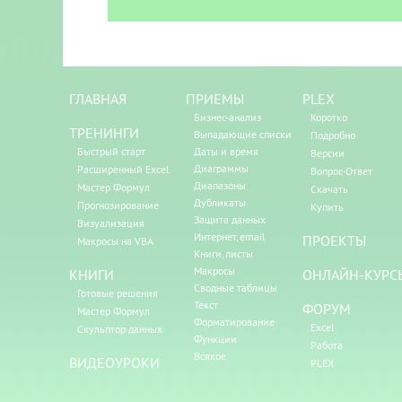
ГЛАВНАЯ
ПРИЕМЫ
PLEX
Бизнес-анализ
Коротко
ТРЕНИНГИ
Выпадающие списки
Подробно
Быстрый старт
Даты и время
Версии
Диаграммы
Расширенный Excel
Вопрос-Ответ
Диапазоны
Мастер Формул
Скачать
Дубликаты
Прогнозирование
Купить
Защита данных
Визуализация
Интернет, email
ПРОЕКТЫ
Макросы на VBA
Книги, листы
Макросы
КНИГИ
ОНЛАЙН-КУРС
Сводные таблицы
Готовые решения
Текст
ФОРУМ
Мастер Формул
Форматирование
Excel
Скульптор данных
Функции
Работа
Всякое
ВИДЕОУРОКИ
PLEX