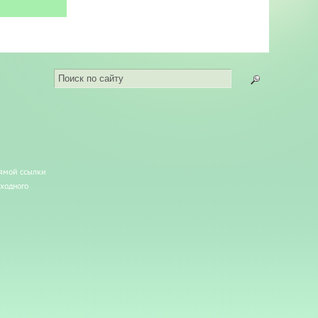
рямой ссылки
сходного