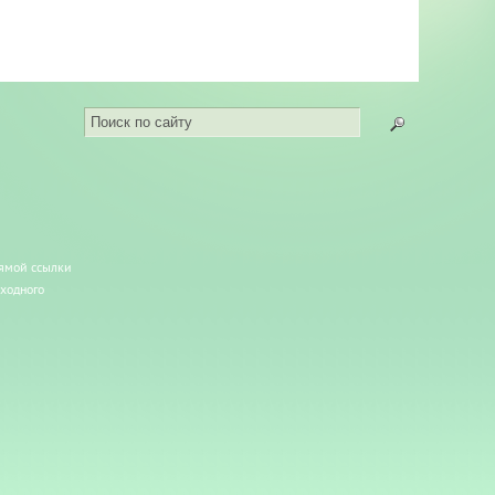
рямой ссылки
сходного