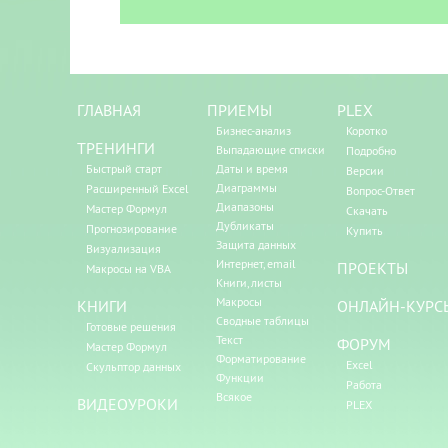
ГЛАВНАЯ
ПРИЕМЫ
PLEX
Бизнес-анализ
Коротко
ТРЕНИНГИ
Выпадающие списки
Подробно
Быстрый старт
Даты и время
Версии
Диаграммы
Расширенный Excel
Вопрос-Ответ
Диапазоны
Мастер Формул
Скачать
Дубликаты
Прогнозирование
Купить
Защита данных
Визуализация
Интернет, email
ПРОЕКТЫ
Макросы на VBA
Книги, листы
Макросы
КНИГИ
ОНЛАЙН-КУРС
Сводные таблицы
Готовые решения
Текст
ФОРУМ
Мастер Формул
Форматирование
Excel
Скульптор данных
Функции
Работа
Всякое
ВИДЕОУРОКИ
PLEX