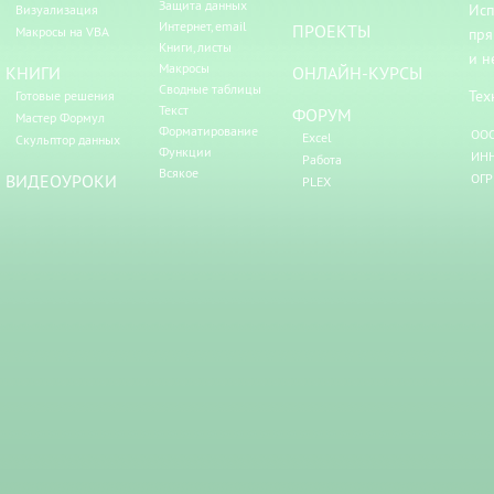
Защита данных
Исп
Визуализация
Интернет, email
ПРОЕКТЫ
Макросы на VBA
пря
Книги, листы
и н
Макросы
КНИГИ
ОНЛАЙН-КУРСЫ
Сводные таблицы
Тех
Готовые решения
Текст
ФОРУМ
Мастер Формул
Форматирование
ООО
Excel
Скульптор данных
Функции
ИНН
Работа
Всякое
ВИДЕОУРОКИ
ОГР
PLEX