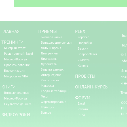
ГЛАВНАЯ
ПРИЕМЫ
PLEX
Пол
Бизнес-анализ
Коротко
ТРЕНИНГИ
Выпадающие списки
Подробно
Пол
Быстрый старт
Даты и время
Версии
Диаграммы
Расширенный Excel
Вопрос-Ответ
© Н
Диапазоны
Мастер Формул
Скачать
inf
Дубликаты
Прогнозирование
Купить
Защита данных
Исп
Визуализация
Интернет, email
ПРОЕКТЫ
Макросы на VBA
пря
Книги, листы
и н
Макросы
КНИГИ
ОНЛАЙН-КУРСЫ
Сводные таблицы
Тех
Готовые решения
Текст
ФОРУМ
Мастер Формул
Форматирование
ООО
Excel
Скульптор данных
Функции
ИНН
Работа
Всякое
ВИДЕОУРОКИ
ОГР
PLEX