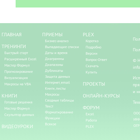
ГЛАВНАЯ
ПРИЕМЫ
PLEX
Пол
Бизнес-анализ
Коротко
ТРЕНИНГИ
Выпадающие списки
Подробно
Пол
Быстрый старт
Даты и время
Версии
Диаграммы
Расширенный Excel
Вопрос-Ответ
© Н
Диапазоны
Мастер Формул
Скачать
inf
Дубликаты
Прогнозирование
Купить
Защита данных
Исп
Визуализация
Интернет, email
ПРОЕКТЫ
Макросы на VBA
пря
Книги, листы
и н
Макросы
КНИГИ
ОНЛАЙН-КУРСЫ
Сводные таблицы
Тех
Готовые решения
Текст
ФОРУМ
Мастер Формул
Форматирование
ООО
Excel
Скульптор данных
Функции
ИНН
Работа
Всякое
ВИДЕОУРОКИ
ОГР
PLEX