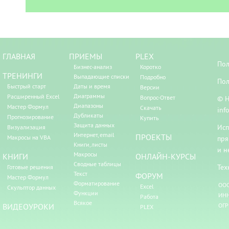
ГЛАВНАЯ
ПРИЕМЫ
PLEX
Пол
Бизнес-анализ
Коротко
ТРЕНИНГИ
Выпадающие списки
Подробно
Пол
Быстрый старт
Даты и время
Версии
Диаграммы
Расширенный Excel
Вопрос-Ответ
© Н
Диапазоны
Мастер Формул
Скачать
inf
Дубликаты
Прогнозирование
Купить
Защита данных
Исп
Визуализация
Интернет, email
ПРОЕКТЫ
Макросы на VBA
пря
Книги, листы
и н
Макросы
КНИГИ
ОНЛАЙН-КУРСЫ
Сводные таблицы
Тех
Готовые решения
Текст
ФОРУМ
Мастер Формул
Форматирование
ООО
Excel
Скульптор данных
Функции
ИНН
Работа
Всякое
ВИДЕОУРОКИ
ОГР
PLEX