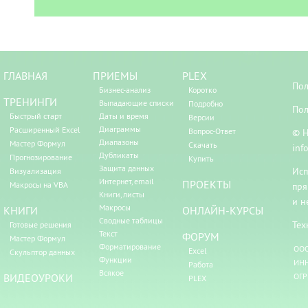
ГЛАВНАЯ
ПРИЕМЫ
PLEX
Пол
Бизнес-анализ
Коротко
ТРЕНИНГИ
Выпадающие списки
Подробно
Пол
Быстрый старт
Даты и время
Версии
Диаграммы
Расширенный Excel
Вопрос-Ответ
© Н
Диапазоны
Мастер Формул
Скачать
inf
Дубликаты
Прогнозирование
Купить
Защита данных
Исп
Визуализация
Интернет, email
ПРОЕКТЫ
Макросы на VBA
пря
Книги, листы
и н
Макросы
КНИГИ
ОНЛАЙН-КУРСЫ
Сводные таблицы
Тех
Готовые решения
Текст
ФОРУМ
Мастер Формул
Форматирование
ООО
Excel
Скульптор данных
Функции
ИНН
Работа
Всякое
ВИДЕОУРОКИ
ОГР
PLEX