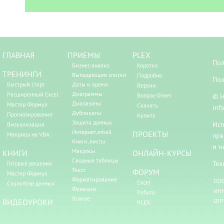
ГЛАВНАЯ
ПРИЕМЫ
PLEX
Пол
Бизнес-анализ
Коротко
ТРЕНИНГИ
Выпадающие списки
Подробно
Пол
Быстрый старт
Даты и время
Версии
Диаграммы
Расширенный Excel
Вопрос-Ответ
© Н
Диапазоны
Мастер Формул
Скачать
inf
Дубликаты
Прогнозирование
Купить
Защита данных
Исп
Визуализация
Интернет, email
ПРОЕКТЫ
Макросы на VBA
пря
Книги, листы
и н
Макросы
КНИГИ
ОНЛАЙН-КУРСЫ
Сводные таблицы
Тех
Готовые решения
Текст
ФОРУМ
Мастер Формул
Форматирование
ООО
Excel
Скульптор данных
Функции
ИНН
Работа
Всякое
ВИДЕОУРОКИ
ОГР
PLEX