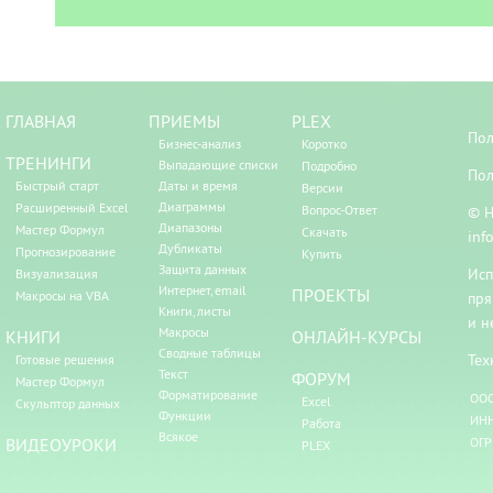
ГЛАВНАЯ
ПРИЕМЫ
PLEX
Пол
Бизнес-анализ
Коротко
ТРЕНИНГИ
Выпадающие списки
Подробно
Пол
Быстрый старт
Даты и время
Версии
Диаграммы
Расширенный Excel
Вопрос-Ответ
© Н
Диапазоны
Мастер Формул
Скачать
inf
Дубликаты
Прогнозирование
Купить
Защита данных
Исп
Визуализация
Интернет, email
ПРОЕКТЫ
Макросы на VBA
пря
Книги, листы
и н
Макросы
КНИГИ
ОНЛАЙН-КУРСЫ
Сводные таблицы
Тех
Готовые решения
Текст
ФОРУМ
Мастер Формул
Форматирование
ООО
Excel
Скульптор данных
Функции
ИНН
Работа
Всякое
ВИДЕОУРОКИ
ОГР
PLEX