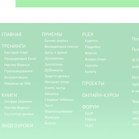
ГЛАВНАЯ
ПРИЕМЫ
PLEX
Пол
Бизнес-анализ
Коротко
ТРЕНИНГИ
Выпадающие списки
Подробно
Пол
Быстрый старт
Даты и время
Версии
Диаграммы
Расширенный Excel
Вопрос-Ответ
© Н
Диапазоны
Мастер Формул
Скачать
inf
Дубликаты
Прогнозирование
Купить
Защита данных
Исп
Визуализация
Интернет, email
ПРОЕКТЫ
Макросы на VBA
пря
Книги, листы
и н
Макросы
КНИГИ
ОНЛАЙН-КУРСЫ
Сводные таблицы
Тех
Готовые решения
Текст
ФОРУМ
Мастер Формул
Форматирование
ООО
Excel
Скульптор данных
Функции
ИНН
Работа
Всякое
ВИДЕОУРОКИ
ОГР
PLEX