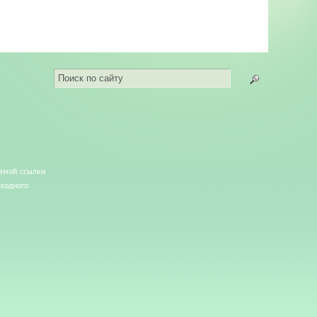
рямой ссылки
сходного