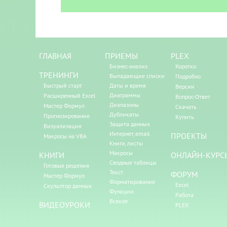
ГЛАВНАЯ
ПРИЕМЫ
PLEX
Бизнес-анализ
Коротко
ТРЕНИНГИ
Выпадающие списки
Подробно
Быстрый старт
Даты и время
Версии
Диаграммы
Расширенный Excel
Вопрос-Ответ
Диапазоны
Мастер Формул
Скачать
Дубликаты
Прогнозирование
Купить
Защита данных
Визуализация
Интернет, email
ПРОЕКТЫ
Макросы на VBA
Книги, листы
Макросы
КНИГИ
ОНЛАЙН-КУРС
Сводные таблицы
Готовые решения
Текст
ФОРУМ
Мастер Формул
Форматирование
Excel
Скульптор данных
Функции
Работа
Всякое
ВИДЕОУРОКИ
PLEX