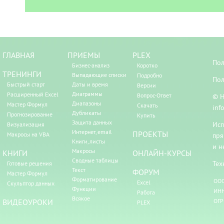
ГЛАВНАЯ
ПРИЕМЫ
PLEX
Пол
Бизнес-анализ
Коротко
ТРЕНИНГИ
Выпадающие списки
Подробно
Пол
Быстрый старт
Даты и время
Версии
Диаграммы
Расширенный Excel
Вопрос-Ответ
© Н
Диапазоны
Мастер Формул
Скачать
inf
Дубликаты
Прогнозирование
Купить
Защита данных
Исп
Визуализация
Интернет, email
ПРОЕКТЫ
Макросы на VBA
пря
Книги, листы
и н
Макросы
КНИГИ
ОНЛАЙН-КУРСЫ
Сводные таблицы
Тех
Готовые решения
Текст
ФОРУМ
Мастер Формул
Форматирование
ООО
Excel
Скульптор данных
Функции
ИНН
Работа
Всякое
ВИДЕОУРОКИ
ОГР
PLEX