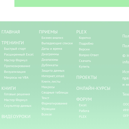
ГЛАВНАЯ
ПРИЕМЫ
PLEX
Пол
Бизнес-анализ
Коротко
ТРЕНИНГИ
Выпадающие списки
Подробно
Пол
Быстрый старт
Даты и время
Версии
Диаграммы
Расширенный Excel
Вопрос-Ответ
© Н
Диапазоны
Мастер Формул
Скачать
inf
Дубликаты
Прогнозирование
Купить
Защита данных
Исп
Визуализация
Интернет, email
ПРОЕКТЫ
Макросы на VBA
пря
Книги, листы
и н
Макросы
КНИГИ
ОНЛАЙН-КУРСЫ
Сводные таблицы
Тех
Готовые решения
Текст
ФОРУМ
Мастер Формул
Форматирование
ООО
Excel
Скульптор данных
Функции
ИНН
Работа
Всякое
ВИДЕОУРОКИ
ОГР
PLEX