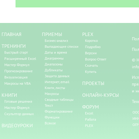
ГЛАВНАЯ
ПРИЕМЫ
PLEX
Пол
Бизнес-анализ
Коротко
ТРЕНИНГИ
Выпадающие списки
Подробно
Пол
Быстрый старт
Даты и время
Версии
Диаграммы
Расширенный Excel
Вопрос-Ответ
© Н
Диапазоны
Мастер Формул
Скачать
inf
Дубликаты
Прогнозирование
Купить
Защита данных
Исп
Визуализация
Интернет, email
ПРОЕКТЫ
Макросы на VBA
пря
Книги, листы
и н
Макросы
КНИГИ
ОНЛАЙН-КУРСЫ
Сводные таблицы
Тех
Готовые решения
Текст
ФОРУМ
Мастер Формул
Форматирование
ООО
Excel
Скульптор данных
Функции
ИНН
Работа
Всякое
ВИДЕОУРОКИ
ОГР
PLEX