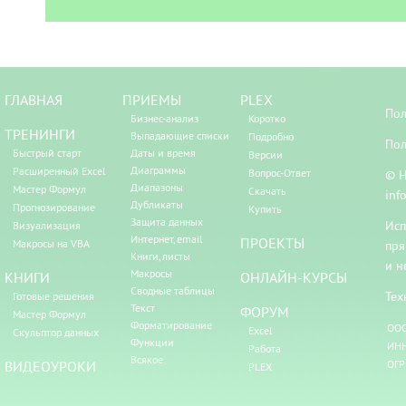
ГЛАВНАЯ
ПРИЕМЫ
PLEX
Пол
Бизнес-анализ
Коротко
ТРЕНИНГИ
Выпадающие списки
Подробно
Пол
Быстрый старт
Даты и время
Версии
Диаграммы
Расширенный Excel
Вопрос-Ответ
© Н
Диапазоны
Мастер Формул
Скачать
inf
Дубликаты
Прогнозирование
Купить
Защита данных
Исп
Визуализация
Интернет, email
ПРОЕКТЫ
Макросы на VBA
пря
Книги, листы
и н
Макросы
КНИГИ
ОНЛАЙН-КУРСЫ
Сводные таблицы
Тех
Готовые решения
Текст
ФОРУМ
Мастер Формул
Форматирование
ООО
Excel
Скульптор данных
Функции
ИНН
Работа
Всякое
ВИДЕОУРОКИ
ОГР
PLEX