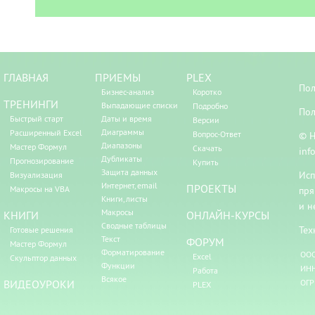
ГЛАВНАЯ
ПРИЕМЫ
PLEX
Пол
Бизнес-анализ
Коротко
ТРЕНИНГИ
Выпадающие списки
Подробно
Пол
Быстрый старт
Даты и время
Версии
Диаграммы
Расширенный Excel
Вопрос-Ответ
© Н
Диапазоны
Мастер Формул
Скачать
inf
Дубликаты
Прогнозирование
Купить
Защита данных
Исп
Визуализация
Интернет, email
ПРОЕКТЫ
Макросы на VBA
пря
Книги, листы
и н
Макросы
КНИГИ
ОНЛАЙН-КУРСЫ
Сводные таблицы
Тех
Готовые решения
Текст
ФОРУМ
Мастер Формул
Форматирование
ООО
Excel
Скульптор данных
Функции
ИНН
Работа
Всякое
ВИДЕОУРОКИ
ОГР
PLEX