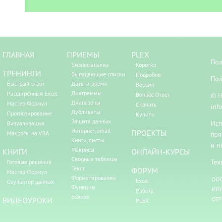
ГЛАВНАЯ
ПРИЕМЫ
PLEX
Пол
Бизнес-анализ
Коротко
ТРЕНИНГИ
Выпадающие списки
Подробно
Пол
Быстрый старт
Даты и время
Версии
Диаграммы
Расширенный Excel
Вопрос-Ответ
© Н
Диапазоны
Мастер Формул
Скачать
inf
Дубликаты
Прогнозирование
Купить
Защита данных
Исп
Визуализация
Интернет, email
ПРОЕКТЫ
Макросы на VBA
пря
Книги, листы
и н
Макросы
КНИГИ
ОНЛАЙН-КУРСЫ
Сводные таблицы
Тех
Готовые решения
Текст
ФОРУМ
Мастер Формул
Форматирование
ООО
Excel
Скульптор данных
Функции
ИНН
Работа
Всякое
ВИДЕОУРОКИ
ОГР
PLEX