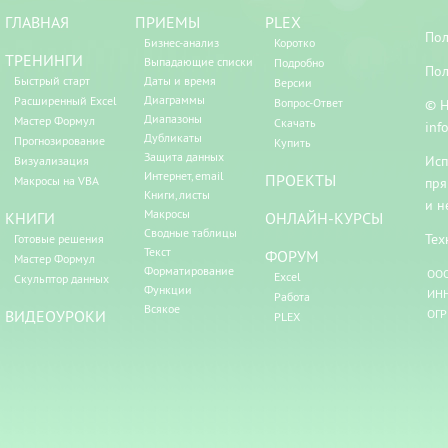
ГЛАВНАЯ
ПРИЕМЫ
PLEX
Пол
Бизнес-анализ
Коротко
ТРЕНИНГИ
Выпадающие списки
Подробно
Пол
Быстрый старт
Даты и время
Версии
Диаграммы
Расширенный Excel
Вопрос-Ответ
© Н
Диапазоны
Мастер Формул
Скачать
inf
Дубликаты
Прогнозирование
Купить
Защита данных
Исп
Визуализация
Интернет, email
ПРОЕКТЫ
Макросы на VBA
пря
Книги, листы
и н
Макросы
КНИГИ
ОНЛАЙН-КУРСЫ
Сводные таблицы
Тех
Готовые решения
Текст
ФОРУМ
Мастер Формул
Форматирование
ООО
Excel
Скульптор данных
Функции
ИНН
Работа
Всякое
ВИДЕОУРОКИ
ОГР
PLEX