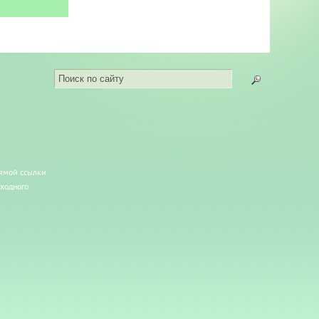
рямой ссылки
сходного