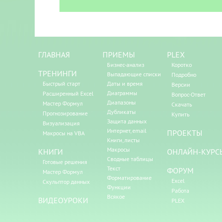
ГЛАВНАЯ
ПРИЕМЫ
PLEX
Бизнес-анализ
Коротко
ТРЕНИНГИ
Выпадающие списки
Подробно
Быстрый старт
Даты и время
Версии
Диаграммы
Расширенный Excel
Вопрос-Ответ
Диапазоны
Мастер Формул
Скачать
Дубликаты
Прогнозирование
Купить
Защита данных
Визуализация
Интернет, email
ПРОЕКТЫ
Макросы на VBA
Книги, листы
Макросы
КНИГИ
ОНЛАЙН-КУРС
Сводные таблицы
Готовые решения
Текст
ФОРУМ
Мастер Формул
Форматирование
Excel
Скульптор данных
Функции
Работа
Всякое
ВИДЕОУРОКИ
PLEX