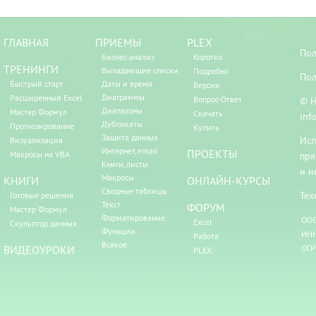
ГЛАВНАЯ
ПРИЕМЫ
PLEX
Пол
Бизнес-анализ
Коротко
ТРЕНИНГИ
Выпадающие списки
Подробно
Пол
Быстрый старт
Даты и время
Версии
Диаграммы
Расширенный Excel
Вопрос-Ответ
© Н
Диапазоны
Мастер Формул
Скачать
inf
Дубликаты
Прогнозирование
Купить
Защита данных
Исп
Визуализация
Интернет, email
ПРОЕКТЫ
Макросы на VBA
пря
Книги, листы
и н
Макросы
КНИГИ
ОНЛАЙН-КУРСЫ
Сводные таблицы
Тех
Готовые решения
Текст
ФОРУМ
Мастер Формул
Форматирование
ООО
Excel
Скульптор данных
Функции
ИНН
Работа
Всякое
ВИДЕОУРОКИ
ОГР
PLEX