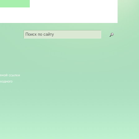
рямой ссылки
сходного