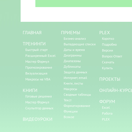
ГЛАВНАЯ
ПРИЕМЫ
PLEX
Бизнес-анализ
Коротко
ТРЕНИНГИ
Выпадающие списки
Подробно
Быстрый старт
Даты и время
Версии
Диаграммы
Расширенный Excel
Вопрос-Ответ
Диапазоны
Мастер Формул
Скачать
Дубликаты
Прогнозирование
Купить
Защита данных
Визуализация
Интернет, email
ПРОЕКТЫ
Макросы на VBA
Книги, листы
Макросы
КНИГИ
ОНЛАЙН-КУРС
Сводные таблицы
Готовые решения
Текст
ФОРУМ
Мастер Формул
Форматирование
Excel
Скульптор данных
Функции
Работа
Всякое
ВИДЕОУРОКИ
PLEX