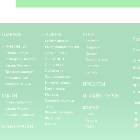
ГЛАВНАЯ
ПРИЕМЫ
PLEX
Пол
Бизнес-анализ
Коротко
ТРЕНИНГИ
Выпадающие списки
Подробно
Пол
Быстрый старт
Даты и время
Версии
Диаграммы
Расширенный Excel
Вопрос-Ответ
© Н
Диапазоны
Мастер Формул
Скачать
inf
Дубликаты
Прогнозирование
Купить
Защита данных
Исп
Визуализация
Интернет, email
ПРОЕКТЫ
Макросы на VBA
пря
Книги, листы
и н
Макросы
КНИГИ
ОНЛАЙН-КУРСЫ
Сводные таблицы
Тех
Готовые решения
Текст
ФОРУМ
Мастер Формул
Форматирование
ООО
Excel
Скульптор данных
Функции
ИНН
Работа
Всякое
ВИДЕОУРОКИ
ОГР
PLEX