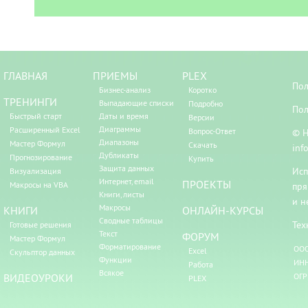
ГЛАВНАЯ
ПРИЕМЫ
PLEX
Пол
Бизнес-анализ
Коротко
ТРЕНИНГИ
Выпадающие списки
Подробно
Пол
Быстрый старт
Даты и время
Версии
Диаграммы
Расширенный Excel
Вопрос-Ответ
© Н
Диапазоны
Мастер Формул
Скачать
inf
Дубликаты
Прогнозирование
Купить
Защита данных
Исп
Визуализация
Интернет, email
ПРОЕКТЫ
Макросы на VBA
пря
Книги, листы
и н
Макросы
КНИГИ
ОНЛАЙН-КУРСЫ
Сводные таблицы
Тех
Готовые решения
Текст
ФОРУМ
Мастер Формул
Форматирование
ООО
Excel
Скульптор данных
Функции
ИНН
Работа
Всякое
ВИДЕОУРОКИ
ОГР
PLEX