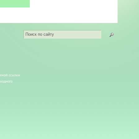
рямой ссылки
сходного