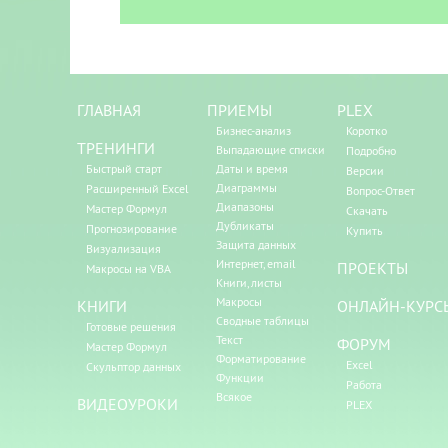
ГЛАВНАЯ
ПРИЕМЫ
PLEX
Бизнес-анализ
Коротко
ТРЕНИНГИ
Выпадающие списки
Подробно
Быстрый старт
Даты и время
Версии
Диаграммы
Расширенный Excel
Вопрос-Ответ
Диапазоны
Мастер Формул
Скачать
Дубликаты
Прогнозирование
Купить
Защита данных
Визуализация
Интернет, email
ПРОЕКТЫ
Макросы на VBA
Книги, листы
Макросы
КНИГИ
ОНЛАЙН-КУРС
Сводные таблицы
Готовые решения
Текст
ФОРУМ
Мастер Формул
Форматирование
Excel
Скульптор данных
Функции
Работа
Всякое
ВИДЕОУРОКИ
PLEX