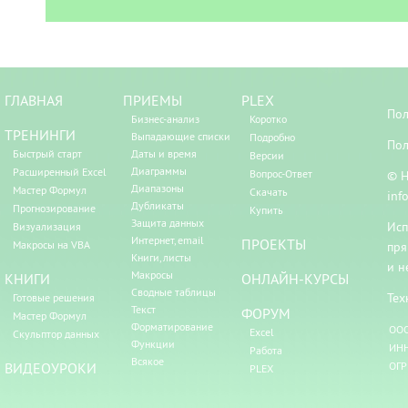
ГЛАВНАЯ
ПРИЕМЫ
PLEX
Пол
Бизнес-анализ
Коротко
ТРЕНИНГИ
Выпадающие списки
Подробно
Пол
Быстрый старт
Даты и время
Версии
Диаграммы
Расширенный Excel
Вопрос-Ответ
© Н
Диапазоны
Мастер Формул
Скачать
inf
Дубликаты
Прогнозирование
Купить
Защита данных
Исп
Визуализация
Интернет, email
ПРОЕКТЫ
Макросы на VBA
пря
Книги, листы
и н
Макросы
КНИГИ
ОНЛАЙН-КУРСЫ
Сводные таблицы
Тех
Готовые решения
Текст
ФОРУМ
Мастер Формул
Форматирование
ООО
Excel
Скульптор данных
Функции
ИНН
Работа
Всякое
ВИДЕОУРОКИ
ОГР
PLEX