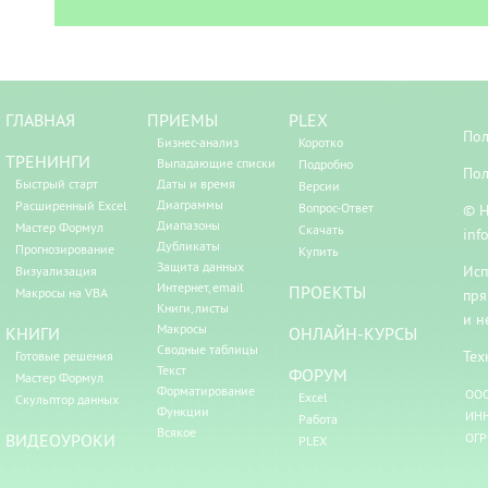
ГЛАВНАЯ
ПРИЕМЫ
PLEX
Пол
Бизнес-анализ
Коротко
ТРЕНИНГИ
Выпадающие списки
Подробно
Пол
Быстрый старт
Даты и время
Версии
Диаграммы
Расширенный Excel
Вопрос-Ответ
© Н
Диапазоны
Мастер Формул
Скачать
inf
Дубликаты
Прогнозирование
Купить
Защита данных
Исп
Визуализация
Интернет, email
ПРОЕКТЫ
Макросы на VBA
пря
Книги, листы
и н
Макросы
КНИГИ
ОНЛАЙН-КУРСЫ
Сводные таблицы
Тех
Готовые решения
Текст
ФОРУМ
Мастер Формул
Форматирование
ООО
Excel
Скульптор данных
Функции
ИНН
Работа
Всякое
ВИДЕОУРОКИ
ОГР
PLEX